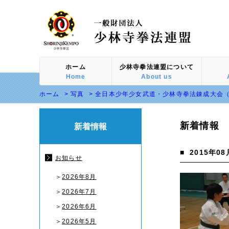
ホーム
少林寺拳法連盟について
Home
About us
ホーム
>
写真
>
全日本少年少女武道・少林寺拳法錬成大会（2
新着情報
新着情報
■
2015年08
お知らせ
＞
2026年8月
＞
2026年7月
＞
2026年6月
＞
2026年5月