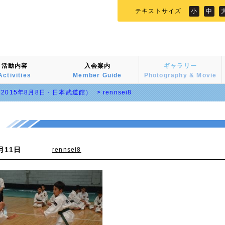
テキストサイズ
小
中
活動内容
入会案内
ギャラリー
Activities
Member Guide
Photography & Movie
015年8月8日・日本武道館）
>
rennsei8
月11日
rennsei8