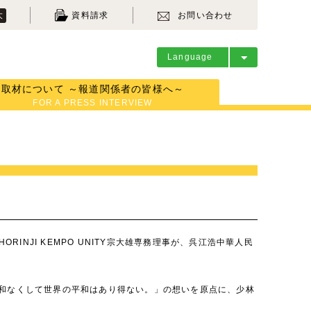
大
資料請求
お問い合わせ
Language
取材について ～報道関係者の皆様へ～
FOR A PRESS INTERVIEW
INJI KEMPO UNITY宗大雄専務理事が、呉江浩中華人民
和なくして世界の平和はあり得ない。」の想いを原点に、少林