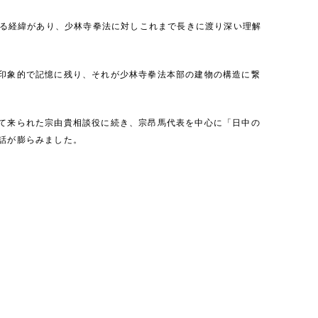
いる経緯があり、少林寺拳法に対しこれまで長きに渡り深い理解
印象的で記憶に残り、それが少林寺拳法本部の建物の構造に繋
て来られた宗由貴相談役に続き、宗昂馬代表を中心に「日中の
話が膨らみました。