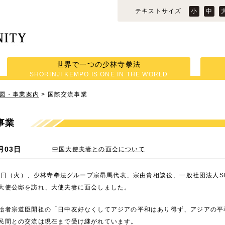
テキストサイズ
小
中
世界で一つの少林寺拳法
SHORINJI KEMPO IS ONE IN THE WORLD
図・事業案内
>
国際交流事業
事業
月03日
中国大使夫妻との面会について
0日（火）、少林寺拳法グループ宗昂馬代表、宗由貴相談役、一般社団法人SHOR
大使公邸を訪れ、大使夫妻に面会しました。
者宗道臣開祖の「日中友好なくしてアジアの平和はあり得ず、アジアの平
民間との交流は現在まで受け継がれています。