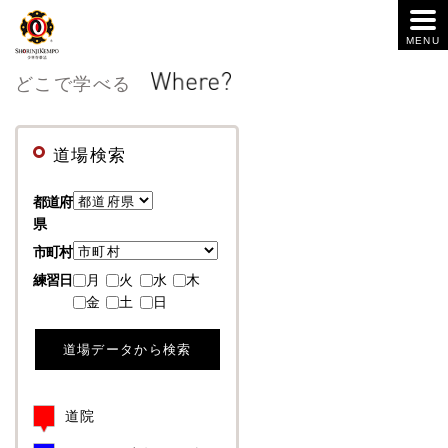
どこで学べる
道場検索
都道府
県
市町村
練習日
月
火
水
木
金
土
日
道院