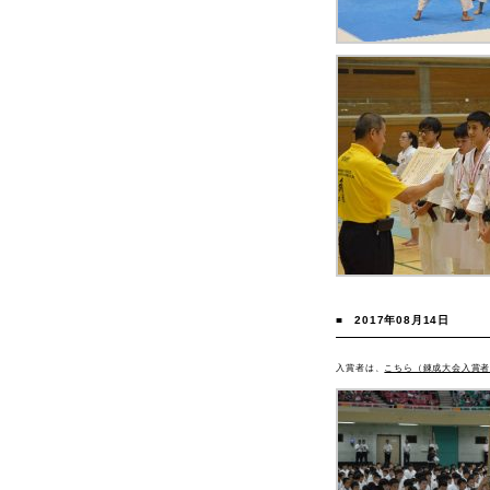
■
2017年08月14日
入賞者は、
こちら（錬成大会入賞