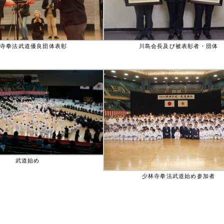
林寺拳法武道優良団体表彰
川島会長及び被表彰者・団体
武道始め
少林寺拳法武道始め参加者