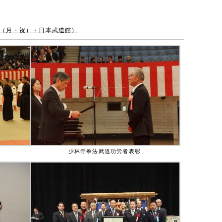
（月・祝）・日本武道館）
少林寺拳法武道功労者表彰