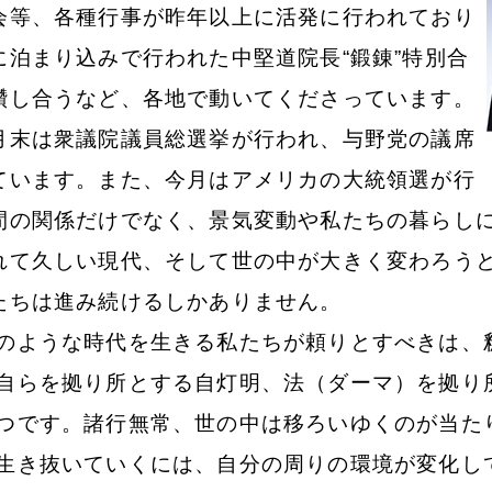
会等、各種行事が昨年以上に活発に行われており
泊まり込みで行われた中堅道院長“鍛錬”特別合
鑽し合うなど、各地で動いてくださっています。
末は衆議院議員総選挙が行われ、与野党の議席
ています。また、今月はアメリカの大統領選が行
間の関係だけでなく、景気変動や私たちの暮らし
れて久しい現代、そして世の中が大きく変わろう
たちは進み続けるしかありません。
ような時代を生きる私たちが頼りとすべきは、
自らを拠り所とする自灯明、法（ダーマ）を拠り
つです。諸行無常、世の中は移ろいゆくのが当た
生き抜いていくには、自分の周りの環境が変化し