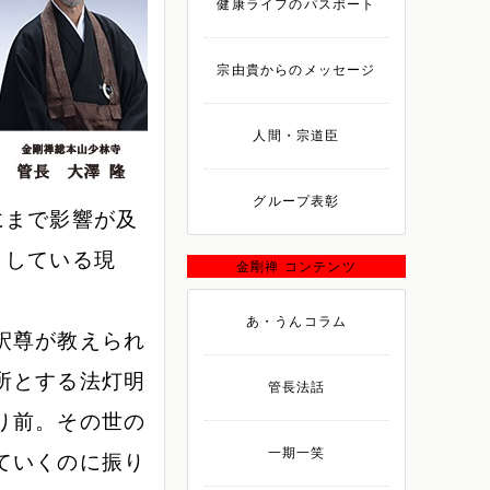
健康ライフのパスポート
宗由貴からのメッセージ
人間・宗道臣
グループ表彰
にまで影響が及
としている現
金剛禅 コンテンツ
あ・うんコラム
釈尊が教えられ
所とする法灯明
管長法話
り前。その世の
一期一笑
ていくのに振り