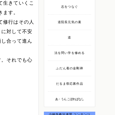
て生きていくこ
志をつなぐ
きます。
て修行はその人
道院長元気の素
とに対して不安
道
頼し合って進ん
法を問い学を修める
す。それでも心
ふだん着の金剛禅
だるま祭応募作品
あ・うん こぼればなし
少林寺拳法連盟 コンテンツ