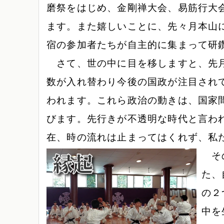
磨祭をはじめ、金剛禅大会、易筋行大
ます。また嬉しいことに、先々月本山に
宿の参加者たちが自主的に集まって研
さて、世の中に目を移しますと、先月
数が入れ替わり今後の国政が注目され
われます。これら政治の動きは、国家
びます。先行きが不透明な時代と言わ
在、時の流れは止まってはくれず、私
その
た、
の２
中を