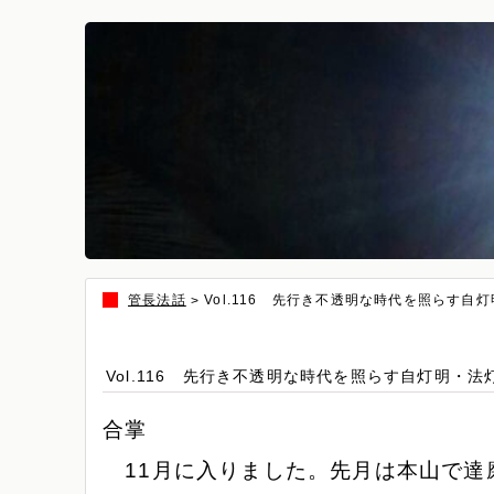
管長法話
Vol.116 先行き不透明な時代を照らす自
>
Vol.116 先行き不透明な時代を照らす自灯明・法
合掌
11月に入りました。先月は本山で達