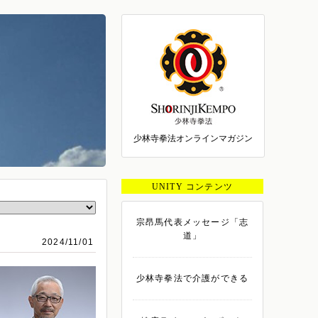
少林寺拳法オンラインマガジン
UNITY コンテンツ
宗昂馬代表メッセージ「志
道」
2024/11/01
少林寺拳法で介護ができる