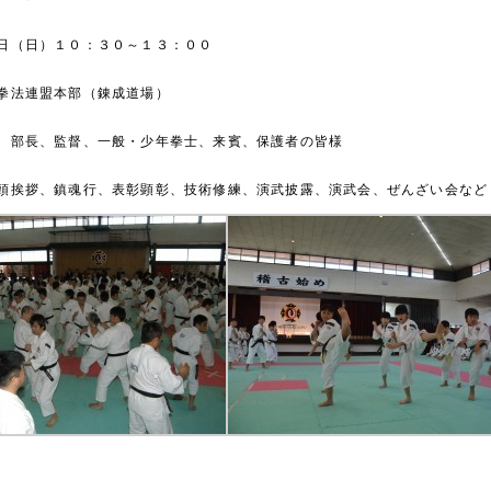
日（日）１０：３０～１３：００
拳法連盟本部（錬成道場）
、部長、監督、一般・少年拳士、来賓、保護者の皆様
頭挨拶、鎮魂行、表彰顕彰、技術修練、演武披露、演武会、ぜんざい会など