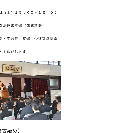
日（土）１５：００～１６：００
拳法連盟本部（錬成道場）
長・支部長、支部、少林寺拳法部
列を歓迎します。
稽古始め】