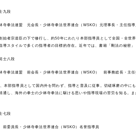
士九段
林寺拳法連盟 元会長・少林寺拳法世界連合（WSKO）元理事長・主任指導
創始者宗道臣の下で修行し、約50年にわたり本部指導員として全国・全世
指導スタイルで多くの指導者の目標的存在。近年では、書籍「剛法の秘密」
範士八段
林寺拳法連盟 前会長・少林寺拳法世界連合（WSKO） 前事務総長・主任
り、本部指導員として国内外を問わず、指導と普及に従事。切磋琢磨の中に
精通し、海外の拳士の少林寺拳法に駆ける思いや指導現場の苦労を知る。ま
士七段
 前委員長・少林寺拳法世界連合（WSKO）名誉指導員