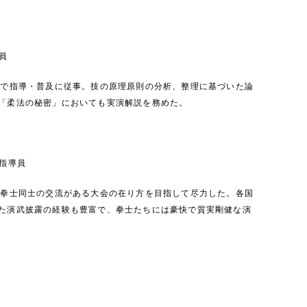
員
界で指導・普及に従事。技の原理原則の分析、整理に基づいた論
「柔法の秘密」においても実演解説を務めた。
指導員
も拳士同士の交流がある大会の在り方を目指して尽力した。各国
た演武披露の経験も豊富で、拳士たちには豪快で質実剛健な演