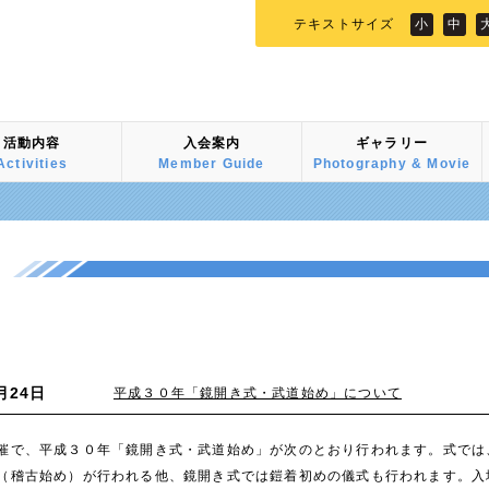
テキストサイズ
小
中
活動内容
入会案内
ギャラリー
Activities
Member Guide
Photography & Movie
月24日
平成３０年「鏡開き式・武道始め」について
で、平成３０年「鏡開き式・武道始め」が次のとおり行われます。式では
（稽古始め）が行われる他、鏡開き式では鎧着初めの儀式も行われます。入