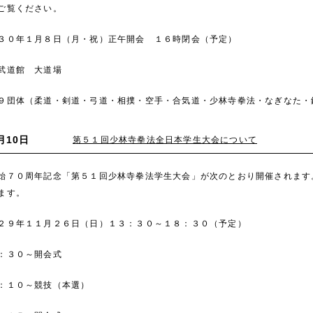
ご覧ください。
３０年１月８日（月・祝）正午開会 １６時閉会（予定）
武道館 大道場
９団体（柔道・剣道・弓道・相撲・空手・合気道・少林寺拳法・なぎなた・
月10日
第５１回少林寺拳法全日本学生大会について
７０周年記念「第５１回少林寺拳法学生大会」が次のとおり開催されます
ます。
２９年１１月２６日（日）１３：３０～１８：３０（予定）
０～開会式
～競技（本選）