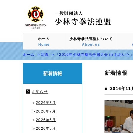
ホーム
少林寺拳法連盟について
Home
About us
ホーム
>
写真
>
「2016年少林寺拳法全国大会 in おおいた」
新着情報
新着情報
■
2016年11
お知らせ
＞
2026年8月
＞
2026年7月
＞
2026年6月
＞
2026年5月