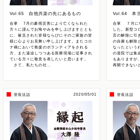
Vol.65 自他共楽の先にあるもの
Vol.64 
合掌 7月の豪雨災害により亡くなられた
合掌 ７月に
方々に謹んでお悔やみを申し上げますととも
した。新型コ
に、被災された皆様ならびにそのご家族の皆
言の解除に引
様に心よりお見舞い申し上げます。またコロ
の自粛も解除
ナ禍において救援のボランティアをされる
なったという
方、また逼迫しつつある医療現場に従事され
の道院では集
ている方々に敬意を表したいと思います。
もありますが
さて、私たちの社…
再開できない
2020/05/01
管長法話
管長法話