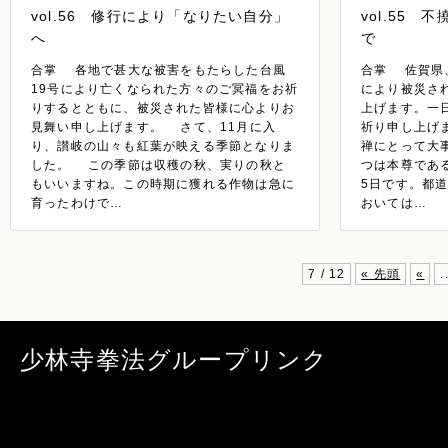
vol.56 修行により「なりたい自分」
vol.55
へ
で
合掌 各地で甚大な被害をもたらした台風
合掌 佐賀県
19号により亡くなられた方々のご冥福をお祈
により被災さ
りするとともに、被災された皆様に心よりお
上げます。一
見舞い申し上げます。 さて、11月に入
祈り申し上げ
り、讃岐の山々も紅葉が映える季節となりま
禅にとって大
した。 この季節は収穫の秋、実りの秋と
つは本尊であ
もいいますね。この時期に獲れる作物は急に
5日です。都
育ったわけで…
おいては…
7 / 12
« 先頭
«
.
少林寺拳法グループリンク