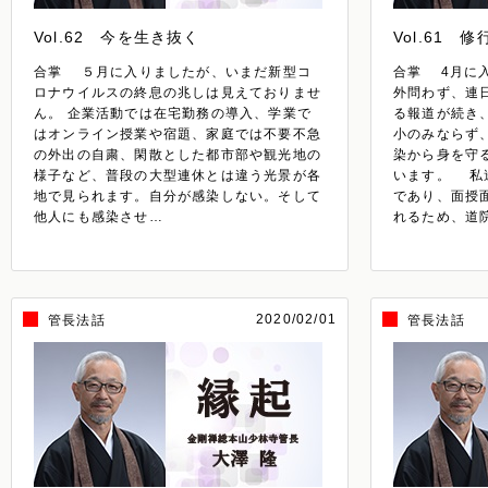
Vol.62 今を生き抜く
Vol.61 
合掌 ５月に入りましたが、いまだ新型コ
合掌 4月に
ロナウイルスの終息の兆しは見えておりませ
外問わず、連
ん。 企業活動では在宅勤務の導入、学業で
る報道が続き
はオンライン授業や宿題、家庭では不要不急
小のみならず
の外出の自粛、閑散とした都市部や観光地の
染から身を守
様子など、普段の大型連休とは違う光景が各
います。 私
地で見られます。自分が感染しない。そして
であり、面授
他人にも感染させ…
れるため、道
2020/02/01
管長法話
管長法話