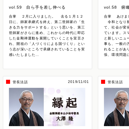
vol.59 自ら手を差し伸べる
vol.58 
合掌 ２月に入りました。 去る１月１２
合掌 あけま
日に、師家承継式を終え、第二世師家の「生
令和となり初
きる力をサポートする」という思いを、第三
て、社会が変
世師家がさらに進め、これからの時代に即応
ています。ス
した金剛禅運動を展開していくことを宣言さ
と新しいニュ
れ、開祖の「人づくりによる国づくり」とい
事も、一般の
う志が深いところで承継されていることを実
れることがあ
感いたしました…
張、環境問題
2019/11/01
管長法話
管長法話